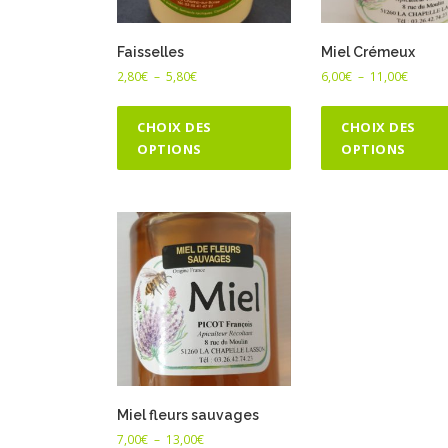
Faisselles
Miel Crémeux
P
P
2,80
€
–
5,80
€
6,00
€
–
11,00
€
l
l
C
a
a
e
CHOIX DES
CHOIX DES
g
g
OPTIONS
p
OPTIONS
e
e
r
d
d
o
e
e
p
p
d
r
r
u
i
i
i
x
x
t
a
:
:
p
2
6
l
,
,
8
0
u
0
0
s
€
€
Miel fleurs sauvages
i
à
à
P
7,00
€
–
13,00
€