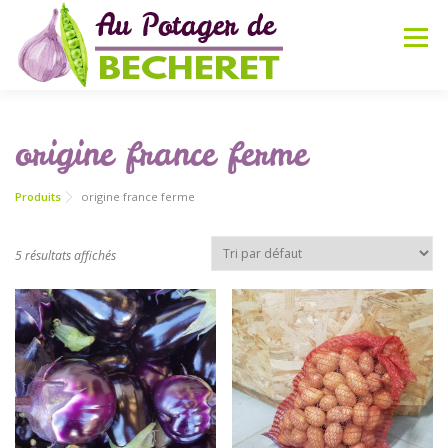
Aller
au
Menu
contenu
ACCUEIL
PRÉSENTATION
BOUTIQUE
origine france ferme
Produits
origine france ferme
PARTENAIRES
ACTUALITÉS
RECETTES
CONTACT
5 résultats affichés