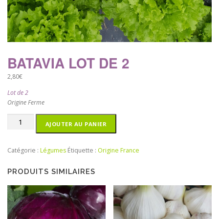
BATAVIA LOT DE 2
2,80
€
Lot de 2
Origine Ferme
quantité
AJOUTER AU PANIER
de
batavia
lot
Catégorie :
Légumes
Étiquette :
Origine France
de
2
PRODUITS SIMILAIRES