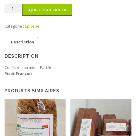
quantité
AJOUTER AU PANIER
de
Bonbons
au
Catégorie :
Épicerie
miel
Description
DESCRIPTION
Confiserie au miel – Pastilles
Picot François
PRODUITS SIMILAIRES