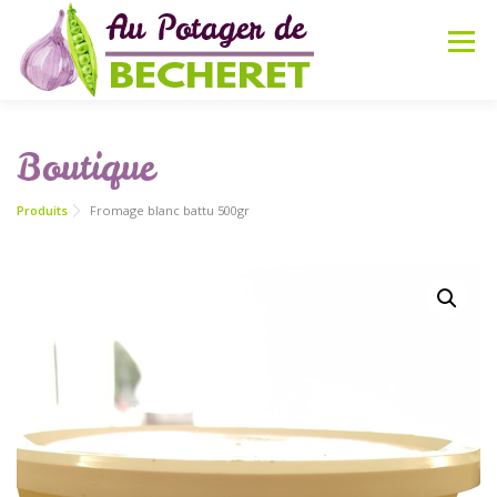
Aller
au
Menu
contenu
ACCUEIL
PRÉSENTATION
BOUTIQUE
Boutique
Produits
Fromage blanc battu 500gr
PARTENAIRES
ACTUALITÉS
RECETTES
CONTACT