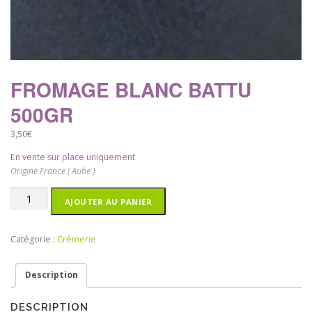
FROMAGE BLANC BATTU
500GR
3,50
€
En vente sur place uniquement
Origine France ( Aube )
quantité
AJOUTER AU PANIER
de
Fromage
blanc
Catégorie :
Crémerie
battu
500gr
Description
DESCRIPTION