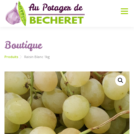
Aller
au
Menu
contenu
ACCUEIL
PRÉSENTATION
BOUTIQUE
Boutique
Produits
Raisin Blanc 1kg
PARTENAIRES
ACTUALITÉS
RECETTES
CONTACT