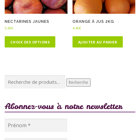
NECTARINES JAUNES
ORANGE À JUS 2KG
5,60
€
4,40
€
C
e
CHOIX DES OPTIONS
AJOUTER AU PANIER
p
r
o
d
u
Recherche
i
Recherche
pour :
t
a
p
Abonnez-vous à notre newsletter
l
u
s
i
e
u