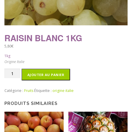
RAISIN BLANC 1KG
5,80
€
1kg
Origine Italie
quantité
AJOUTER AU PANIER
de
Raisin
Blanc
Catégorie :
Fruits
Étiquette :
origine italie
1kg
PRODUITS SIMILAIRES