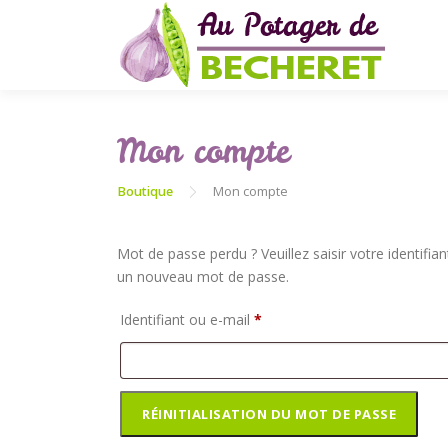
Aller
au
contenu
Mon compte
Boutique
Mon compte
Mot de passe perdu ? Veuillez saisir votre identifia
un nouveau mot de passe.
O
Identifiant ou e-mail
*
b
l
i
RÉINITIALISATION DU MOT DE PASSE
g