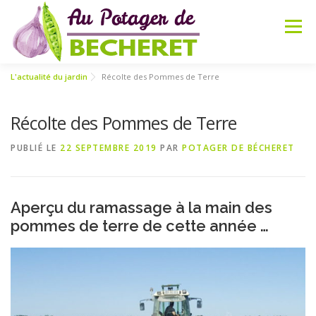
Aller
au
Menu
contenu
L'actualité du jardin
Récolte des Pommes de Terre
ACCUEIL
PRÉSENTATION
BOUTIQUE
Récolte des Pommes de Terre
PARTENAIRES
ACTUALITÉS
RECETTES
CONTACT
PUBLIÉ LE
22 SEPTEMBRE 2019
PAR
POTAGER DE BÉCHERET
Aperçu du ramassage à la main des
pommes de terre de cette année …